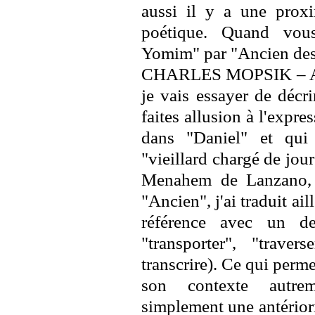
aussi il y a une proxi
poétique. Quand vous
Yomim" par "Ancien des jo
CHARLES MOPSIK – Ave
je vais essayer de décr
faites allusion à l'expr
dans "Daniel" et qui 
"vieillard chargé de jou
Menahem de Lanzano, a
"Ancien", j'ai traduit ai
référence avec un d
"transporter", "trav
transcrire). Ce qui perm
son contexte autr
simplement une antériori