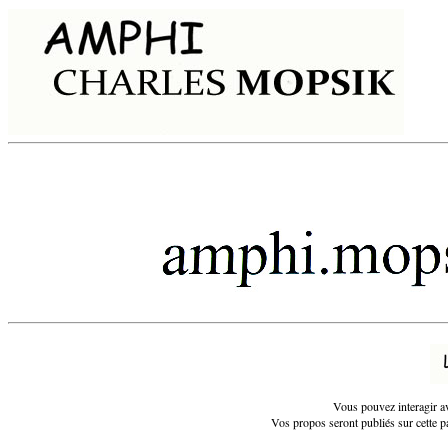
Vous pouvez interagir ave
Vos propos seront publiés sur cette pa