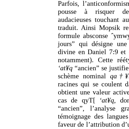
Parfois, l’anticonformi
pousse à risquer des
audacieuses touchant a
traduit. Ainsi Mopsik r
formule absconse ˆym
jours” qui désigne une 
divine en Daniel 7:9 et 
notamment). Cette rééty
‘at¥q
“ancien” se justifi
schème nominal
qa†¥
racines qui se coulent 
obtient une valeur active
cas de qyT[
‘at¥q
, don
“ancien”, l’analyse gr
témoignage des langue
faveur de l’attribution d