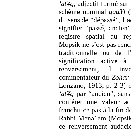
‘at¥q
, adjectif formé sur
schème nominal
qatt¥l
(
du sens de “dépassé”, l’
signifier “passé, ancie
registre spatial au re
Mopsik ne s’est pas ren
traditionnelle ou de 
signification active
renversement, il inv
commentateur du
Zohar
Lonzano, 1913, p. 2-3) q
‘at¥q
par “ancien”, sans t
conférer une valeur ac
franchit ce pas à la fin d
Rabbi Mena˙em (Mopsik, 
ce renversement audacieu