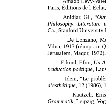
Amado Lévy-Valen
Paris, Éditions de l’Éclat
Anidjar, Gil,
“Our
Philosophy, Literature 
Ca., Stanford University 
De Lonzano, M
Vilna, 1913 (réimpr. in
Q
Jérusalem, Maqor, 1972).
Etkind, Efim,
Un Ar
traduction poétique
, Lau
Idem, “Le problè
d’esthétique
, 12 (1986), 
Kautzch, Ern
Grammatik
, Leipzig, Vog