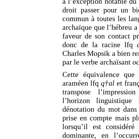
à l’exception notable du
droit passer pour un bi
commun à toutes les lan
archaïque que l’hébreu a 
faveur de son contact p
donc de la racine lfq
Charles Mopsik a bien re
par le verbe archaïsant
oc
Cette équivalence que 
araméen lfq
q†al
et fran
transpose l’impressi
l’horizon linguistiqu
dénotation du mot dans 
prise en compte mais pl
lorsqu’il est considér
dominante, en l’occurr