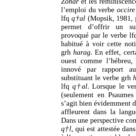
Zohar
et les réminiscence
l’emploi du verbe
occire
lfq
q†al
(Mopsik, 1981, 
permet d’offrir un su
provoqué par le verbe l
habitué à voir cette no
grh
harag
. En effet, cer
ouest comme l’hébreu, 
innové par rapport a
substituant le verbe grh
lfq
q†al
. Lorsque le ve
(seulement en Psaumes
s’agit bien évidemment 
affleurent dans la lang
Dans une perspective com
q†l
, qui est attestée dan