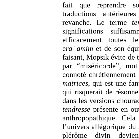
fait que reprendre s
traductions antérieure
revanche. Le terme
te
significations suffis
efficacement toutes 
e
ra˙amim
et de son équ
faisant, Mopsik évite de 
par “miséricorde”, mot 
connoté chrétiennement ;
matrices
, qui est une fa
qui risquerait de résonne
dans les versions choura
tendresse
présente en out
anthropopathique. Cel
l’univers allégorique du
plérôme divin devien