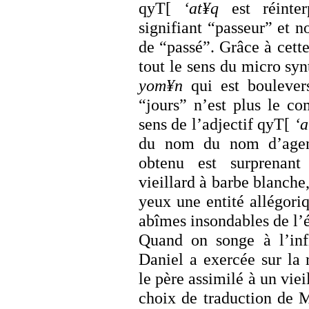
qyT[
‘at¥q
est réinte
signifiant “passeur” et 
de “passé”. Grâce à cette 
tout le sens du micro 
yom¥n
qui est boulever
“jours” n’est plus le co
sens de l’adjectif qyT[
‘a
du nom du nom d’age
obtenu est surprenant
vieillard à barbe blanche,
yeux une entité allégoriq
abîmes insondables de l’ét
Quand on songe à l’inf
Daniel a exercée sur la 
le père assimilé à un viei
choix de traduction de